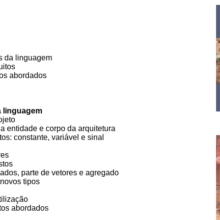
is da linguagem
uitos
tos abordados
 a linguagem
ojeto
a entidade e corpo da arquitetura
os: constante, variável e sinal
res
stos
dos, parte de vetores e agregado
 novos tipos
ilização
ntos abordados