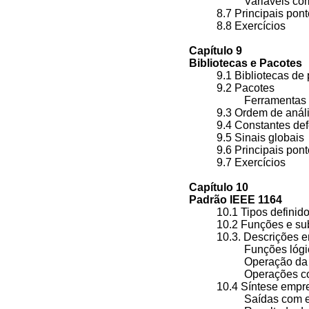
Variáveis c
8.7 Principais po
8.8 Exercícios
Capítulo 9
Bibliotecas e Pacotes
9.1 Bibliotecas de
9.2 Pacotes
Ferramentas
9.3 Ordem de aná
9.4 Constantes de
9.5 Sinais globai
9.6 Principais po
9.7 Exercícios
Capítulo 10
Padrão IEEE 1164
10.1 Tipos defini
10.2 Funções e sub
10.3. Descrições 
Funções ló
Operação da 
Operações co
10.4 Síntese empr
Saídas com 