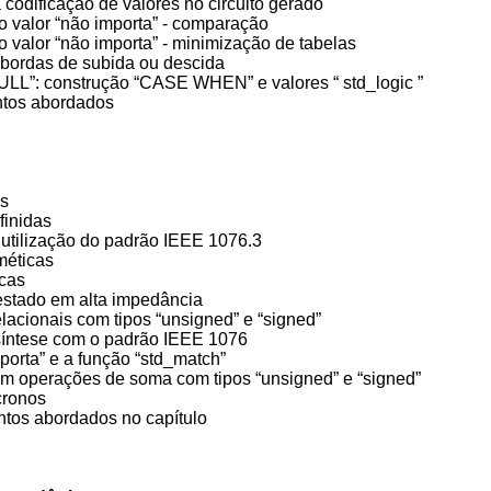
 codificação de valores no circuito gerado
o valor “não importa” - comparação
o valor “não importa” - minimização de tabelas
bordas de subida ou descida
LL”: construção “CASE WHEN” e valores “ std_logic ”
ontos abordados
dos
finidas
 utilização do padrão IEEE 1076.3
tméticas
icas
estado em alta impedância
lacionais com tipos “unsigned” e “signed”
 síntese com o padrão IEEE 1076
mporta” e a função “std_match”
m operações de soma com tipos “unsigned” e “signed”
ncronos
ontos abordados no capítulo