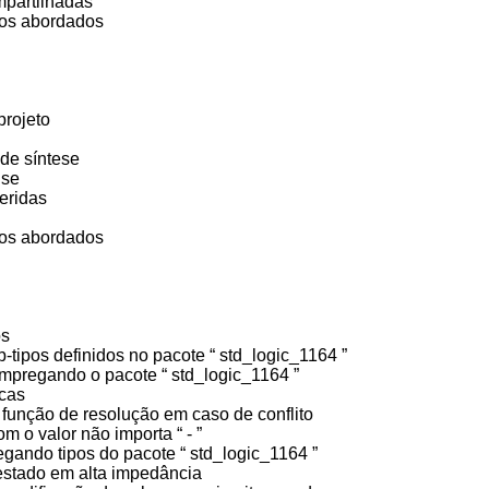
ompartilhadas
ntos abordados
 projeto
 de síntese
lise
feridas
s
ntos abordados
dos
-tipos definidos no pacote “ std_logic_1164 ”
empregando o pacote “ std_logic_1164 ”
gicas
função de resolução em caso de conflito
m o valor não importa “ - ”
egando tipos do pacote “ std_logic_1164 ”
estado em alta impedância