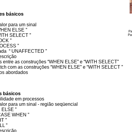
es básicos
alor para um sinal
 WHEN ELSE ”
Pa
 WITH SELECT ”
Pa
OCK ”
ROCESS ”
rvada “ UNAFFECTED ”
escrição
 entre as construções “WHEN ELSE” e “WITH SELECT”
latch com as construções “WHEN ELSE” e “WITH SELECT ”
ntos abordados
s básicos
bilidade em processos
alor para um sinal - região seqüencial
F ELSE ”
“ CASE WHEN ”
AIT ”
LL ”
descrição