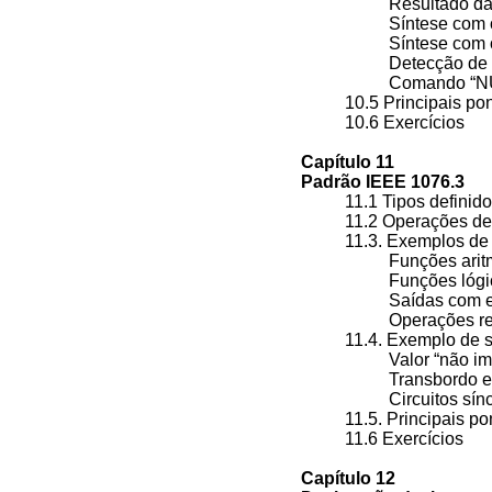
Resultado da
Síntese com 
Síntese com 
Detecção de 
Comando “NU
10.5 Principais p
10.6 Exercícios
Capítulo 11
Padrão IEEE 1076.3
11.1 Tipos defini
11.2 Operações de
11.3. Exemplos de
Funções ari
Funções lóg
Saídas com 
Operações re
11.4. Exemplo de
Valor “não i
Transbordo e
Circuitos sí
11.5. Principais p
11.6 Exercícios
Capítulo 12