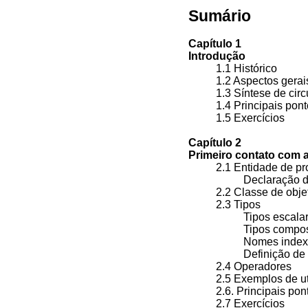
Sumário
Capítulo 1
Introdução
1.1 Histórico
1.2 Aspectos gera
1.3 Síntese de circ
1.4 Principais pon
1.5 Exercícios
Capítulo 2
Primeiro contato com
2.1 Entidade de pr
Declaração d
2.2 Classe de objet
2.3 Tipos
Tipos escala
Tipos compo
Nomes indexa
Definição de
2.4 Operadores
2.5 Exemplos de ut
2.6. Principais po
2.7 Exercícios