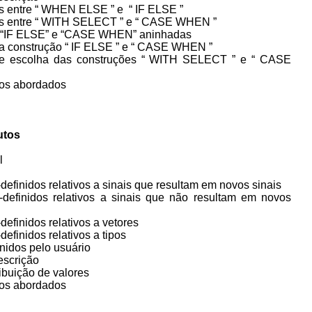
 entre “ WHEN ELSE ” e “ IF ELSE ”
 entre “ WITH SELECT ” e “ CASE WHEN ”
 “IF ELSE” e “CASE WHEN” aninhadas
a construção “ IF ELSE ” e “ CASE WHEN ”
e escolha das construções “ WITH SELECT ” e “ CASE
ntos abordados
utos
l
-definidos relativos a sinais que resultam em novos sinais
é-definidos relativos a sinais que não resultam em novos
-definidos relativos a vetores
-definidos relativos a tipos
finidos pelo usuário
descrição
ibuição de valores
ntos abordados