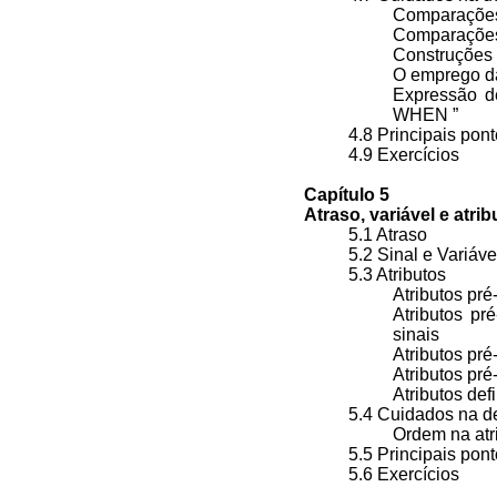
Comparações
Comparações
Construções
O emprego d
Expressão d
WHEN ”
4.8 Principais po
4.9 Exercícios
Capítulo 5
Atraso, variável e atrib
5.1 Atraso
5.2 Sinal e Variáve
5.3 Atributos
Atributos pré
Atributos pr
sinais
Atributos pré
Atributos pré
Atributos de
5.4 Cuidados na 
Ordem na atr
5.5 Principais po
5.6 Exercícios