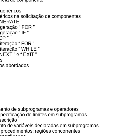
e genéricos
éricos na solicitação de componentes
GENERATE ”
geração “ FOR ”
geração “ IF ”
OOP ”
iteração “ FOR ”
iteração “ WHILE ”
NEXT ” e “ EXIT ”
tos
ntos abordados
s
mento de subprogramas e operadores
specificação de limites em subprogramas
descrição
to de variáveis declaradas em subprogramas
procedimentos: regiões concorrentes