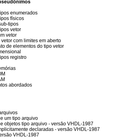
 pseudônimos
 tipos enumerados
tipos físicos
 sub-tipos
tipos vetor
um vetor
 vetor com limites em aberto
to de elementos do tipo vetor
dimensional
tipos registro
os
memórias
ROM
RAM
ontos abordados
 arquivos
de um tipo arquivo
e objetos tipo arquivo - versão VHDL-1987
mplicitamente declaradas - versão VHDL-1987
 versão VHDL-1987