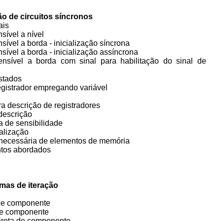
ão de circuitos síncronos
iais
nsível a nível
nsível a borda - inicialização síncrona
nsível a borda - inicialização assíncrona
ensível a borda com sinal para habilitação do sinal de
estados
registrador empregando variável
ara descrição de registradores
 descrição
sta de sensibilidade
cialização
snecessária de elementos de memória
ontos abordados
mas de iteração
 de componente
 de componente
direta de componente